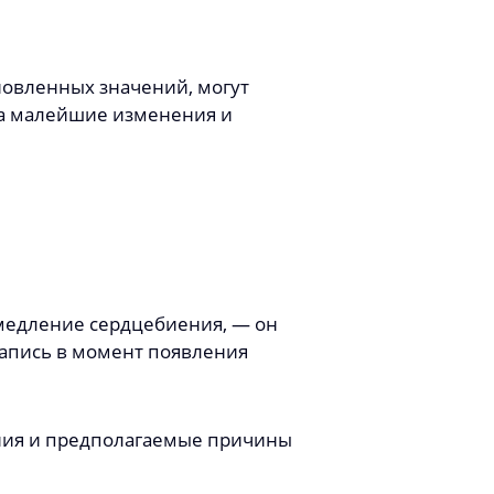
новленных значений, могут
на малейшие изменения и
амедление сердцебиения, ― он
запись в момент появления
ния и предполагаемые причины