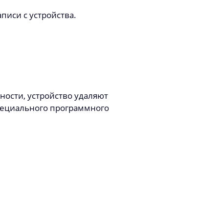
писи с устройства.
ности, устройство удаляют
пециального программного