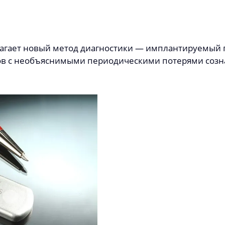
гает новый метод диагностики ― имплантируемый пе
ов с необъяснимыми периодическими потерями созна