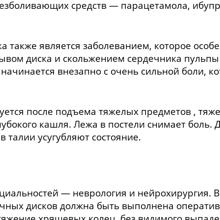
езболивающих средств — парацетамола, ибупр
 также является заболеванием, которое особен
рывом диска и скольжением сердечника пульпы
 начинается внезапно с очень сильной боли, к
ется после подъема тяжелых предметов , тяже
лубокого кашля. Лежа в постели снимает боль.
в талии усугубляют состояние.
ециальностей — неврология и нейрохирургия. В
чных дисков должна быть выполнена оператив
стяжение хрящевых колец, без видимого выпаде