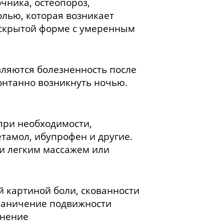
чника, остеопороз,
олью, которая возникает
 скрытой форме с умеренным
ляются болезненность после
онтанно возникнуть ночью.
при необходимости,
тамол, ибупрофен и другие.
и легким массажем или
й картиной боли, скованности
граничение подвижности
енение