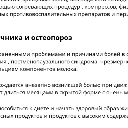
ощью согревающих процедур , компрессов, фи
ных противовоспалительных препаратов и пер
чника и остеопороз
раненными проблемами и причинами болей в 
ия , постменопаузального синдрома, чрезмерн
альцием компонентов молока.
ождается внезапно возникшей болью при движ
т длиться месяцами в скрытой форме с очень 
собиться к диете и начать здоровый образ жиз
сных продуктов и продуктов с высоким содерж