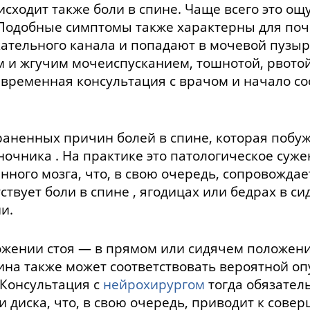
ходит также боли в спине. Чаще всего это ощу
. Подобные симптомы также характерны для по
ательного канала и попадают в мочевой пузыр
 и жгучим мочеиспусканием, тошнотой, рвотой,
евременная консультация с врачом и начало с
аненных причин болей в спине, которая побуж
ночника . На практике это патологическое суже
ного мозга, что, в свою очередь, сопровождае
ствует боли в спине , ягодицах или бедрах в с
и.
ожении стоя — в прямом или сидячем положении
на также может соответствовать вероятной оп
 Консультация с
нейрохирургом
тогда обязател
 диска, что, в свою очередь, приводит к сов