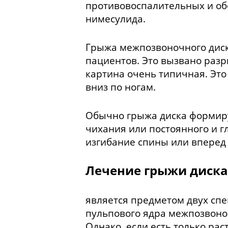
противовоспалительных и об
нимесулида.
Грыжа межпозвоночного диска
пациентов. Это вызвано раз
картина очень типичная. Это
вниз по ногам.
Обычно грыжа диска формиру
чихания или постоянного и г
изгибание спины или вперед 
Лечение грыжи диска
является предметом двух сп
пульпового ядра межпозвоно
Однако. если есть только ра