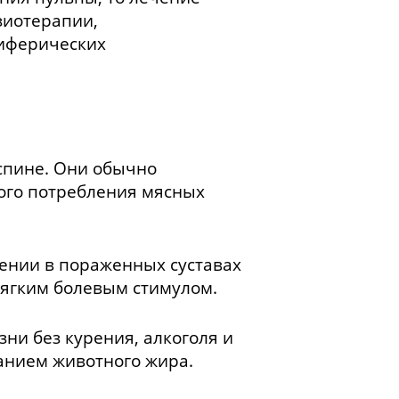
зиотерапии,
иферических
спине. Они обычно
ого потребления мясных
ении в пораженных суставах
мягким болевым стимулом.
ни без курения, алкоголя и
анием животного жира.