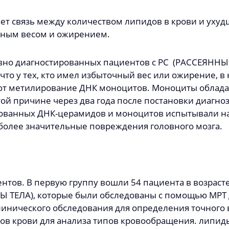
т связь между количеством липидов в крови и ухуд
чным весом и ожирением.
вно диагностированных пациентов с РС (РАССЕЯННЫ
 что у тех, кто имел избыточный вес или ожирение, 
ют метилирование ДНК моноцитов. Моноциты обладаю
ой причине через два года после постановки диагноз
ванных ДНК-церамидов и моноцитов испытывали н
более значительные повреждения головного мозга.
тов. В первую группу вошли 54 пациента в возрасте 
ТЕЛА), которые были обследованы с помощью МРТ 
линического обследования для определения точного в
ов крови для анализа типов кровообращения. липид