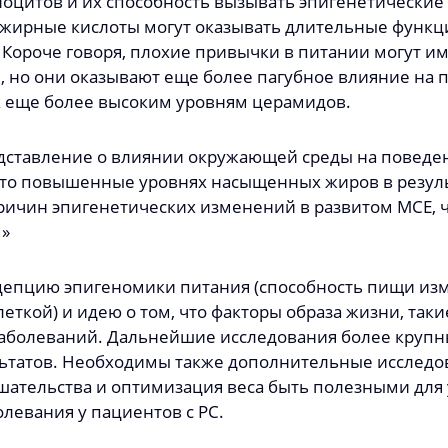
оцитов и их способность вызывать эпигенетически
жирные кислоты могут оказывать длительные функц
Короче говоря, плохие привычки в питании могут и
 но они оказывают еще более пагубное влияние на па
 еще более высоким уровням церамидов.
едставление о влиянии окружающей среды на поведе
 что повышенные уровнях насыщенных жиров в резул
ичин эпигенетических изменений в развитом МСЕ, чт
 »
цепцию эпигеномики питания (способность пищи изм
кой) и идею о том, что факторы образа жизни, такие 
заболеваний. Дальнейшие исследования более крупн
ьтатов. Необходимы также дополнительные исследов
ательства и оптимизация веса быть полезными для 
левания у пациентов с РС.