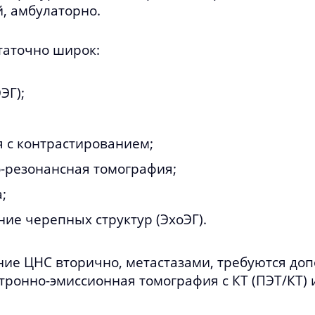
й, амбулаторно.
таточно широк:
ЭГ);
 с контрастированием;
-резонансная томография;
;
ие черепных структур (ЭхоЭГ).
ние ЦНС вторично, метастазами, требуются до
итронно-эмиссионная томография с КТ (ПЭТ/КТ) 