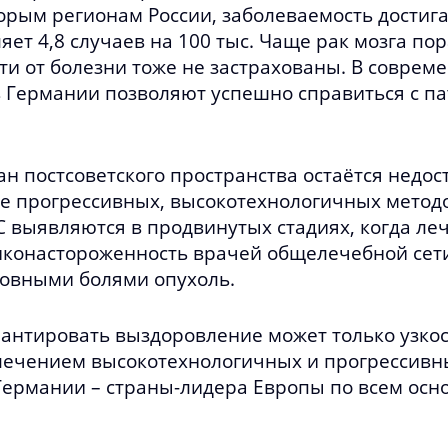
рым регионам России, заболеваемость достигае
яет 4,8 случаев на 100 тыс. Чаще рак мозга по
ти от болезни тоже не застрахованы. В соврем
 Германии позволяют успешно справиться с па
н постсоветского пространства остаётся недо
 прогрессивных, высокотехнологичных методов
 выявляются в продвинутых стадиях, когда ле
нконастороженность врачей общелечебной сети
ловными болями опухоль.
арантировать выздоровление может только узк
ечением высокотехнологичных и прогрессивны
 Германии – страны-лидера Европы по всем ос