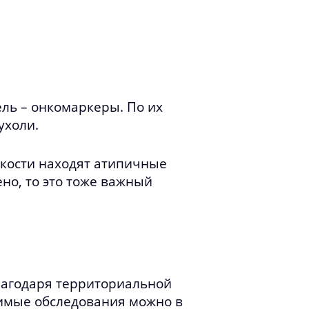
ль – онкомаркеры. По их
ухоли.
кости находят атипичные
но, то это тоже важный
лагодаря территориальной
димые обследования можно в