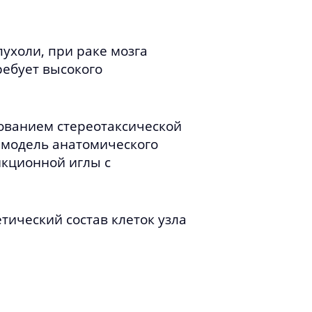
ухоли, при раке мозга
ребует высокого
ованием стереотаксической
 модель анатомического
нкционной иглы с
тический состав клеток узла