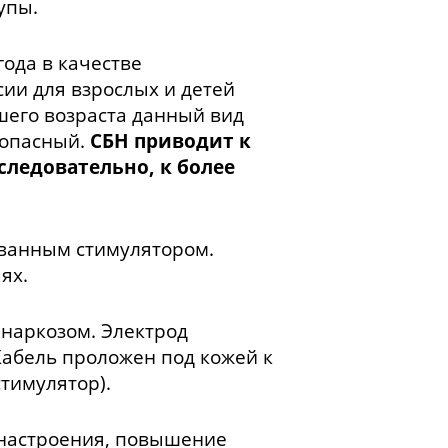
упы.
года в качестве
ии для взрослых и детей
дшего возраста данный вид
зопасный.
СБН приводит к
ледовательно, к более
ованным стимулятором.
ях.
 наркозом. Электрод
Кабель проложен под кожей к
тимулятор).
настроения, повышение