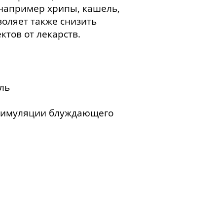
 например хрипы, кашель,
оляет также снизить
тов от лекарств.
ль
стимуляции блуждающего