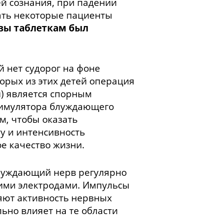
й сознания, при падении
ать некоторые пациенты
вы таблеткам был
й нет судорог на фоне
орых из этих детей операция
и) является спорным
тимулятора блуждающего
ом, чтобы оказать
у и интенсивность
е качество жизни.
луждающий нерв регулярно
кими электродами. Импульсы
няют активность нервных
льно влияет на те области