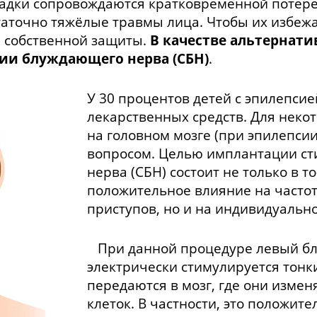
падки сопровождаются кратковременной потере
таточно тяжёлые травмы лица. Чтобы их избеж
 собственной защиты.
В качестве альтернати
ии блуждающего нерва (СБН)
.
У 30 процентов детей с эпилепсие
лекарственных средств. Для некот
на головном мозге (при эпилепси
вопросом. Целью имплантации с
нерва (СБН) состоит не только в т
положительное влияние на частот
приступов, но и на индивидуально
При данной процедуре левый б
электрически стимулируется тон
передаются в мозг, где они изме
клеток. В частности, это положите