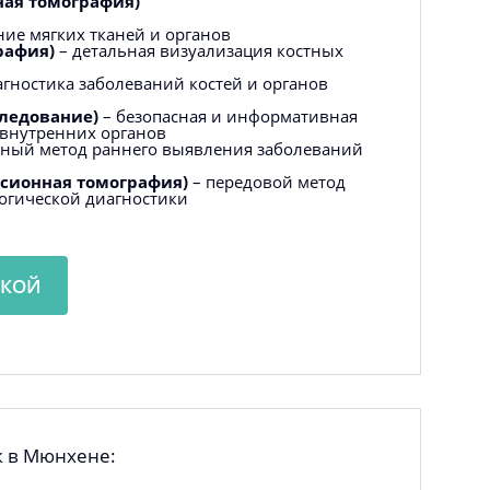
ная томография)
ие мягких тканей и органов
рафия)
– детальная визуализация костных
агностика заболеваний костей и органов
следование)
– безопасная и информативная
 внутренних органов
ный метод раннего выявления заболеваний
ссионная томография)
– передовой метод
огической диагностики
ИКОЙ
к в Мюнхене: