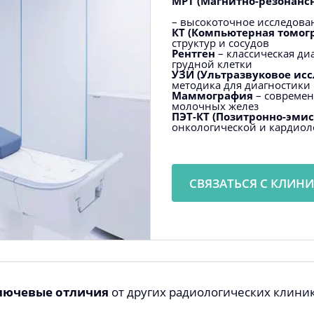
МРТ (Магнитно-резонанс
– высокоточное исследован
КТ (Компьютерная томог
структур и сосудов
Рентген
– классическая ди
грудной клетки
УЗИ (Ультразвуковое ис
методика для диагностики
Маммография
– современ
молочных желез
ПЭТ-КТ (Позитронно-эми
онкологической и кардиол
СВЯЗАТЬСЯ С КЛИН
лючевые отличия
от других радиологических клини