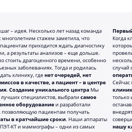
шаг – идея. Несколько лет назад команда
Первый
с многолетним стажем заметила, что
Когда к
пациентам приходится ждать диагностику
котором
и, а результаты анализов – еще дольше.
провел
ло стоить драгоценного времени, особенно
несколь
ьезных заболеваниях. Тогда и родилась
случай 
здать клинику, где
нет очередей, нет
операт
иссов в качестве, а пациент – в центре
Сейчас 
ия
.
Создание уникального центра
Мы
клиник
 лучших специалистов, выбрали
самое
только 
енное оборудование
и разработали
останав
, позволяющую пациентам получать
внедря
таты в кратчайшие сроки
. Наши аппараты
соверше
, ПЭТ-КТ и маммографы – одни из самых
нашу к