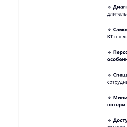
🔹
Диаг
длитель
🔹
Само
КТ
после
🔹
Перс
особен
🔹
Спец
сотрудн
🔹
Мини
потери
🔹
Дост