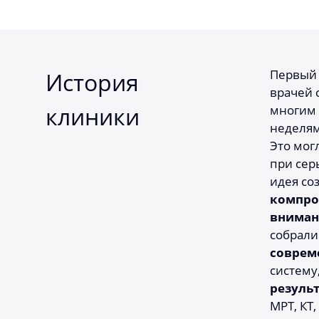
Первый 
История
врачей 
клиники
многим 
неделям
Это мог
при сер
идея со
компром
вниман
собрали
соврем
систему
резуль
МРТ, КТ