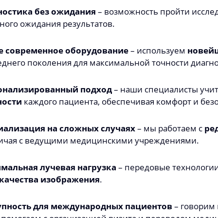
ностика без ожидания
– возможность пройти иссле
ного ожидания результатов.
е современное оборудование
– используем
новейш
днего поколения для максимальной точности диагно
онализированный подход
– наши специалисты учи
ности
каждого пациента, обеспечивая комфорт и безо
иализация на сложных случаях
– мы работаем с
ре
ичая с ведущими медицинскими учреждениями.
мальная лучевая нагрузка
– передовые технологии
 качества изображения
.
упность для международных пациентов
– говорим