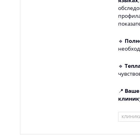
языках
обследо
профила
показат
🔹
Полн
необход
🔹
Тепл
чувство
📍
Ваше 
клиник
КЛИНИК