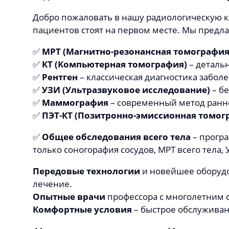
Добро пожаловать в нашу радиологическую кл
пациентов стоят на первом месте. Мы предл
✅
МРТ (Магнитно-резонансная томография
✅
КТ (Компьютерная томография)
– детальн
✅
Рентген
– классическая диагностика заболе
✅
УЗИ (Ультразвуковое исследование)
– бе
✅
Маммография
– современный метод ранн
✅
ПЭТ-КТ (Позитронно-эмиссионная томог
✅
Общее обследования всего тела
– програ
только соногорафия сосудов, МРТ всего тела,
Передовые технологии
и новейшее оборудо
лечение.
Опытные врачи
профессора с многолетним 
Комфортные условия
– быстрое обслуживан