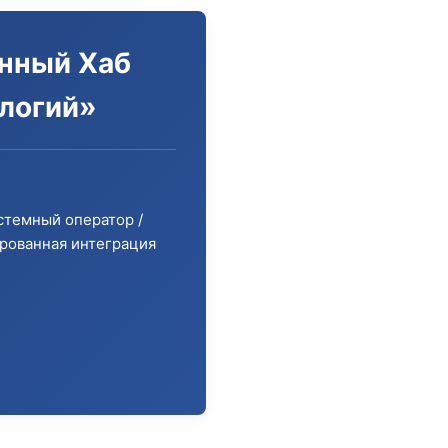
нный Хаб
логий»
стемный оператор /
рованная интеграция