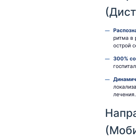
(Дис
Распозна
ритма в 
острой с
300% со
госпитал
Динамич
локализ
лечения.
Напр
(Моб