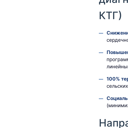
КТГ)
Снижени
сердечно
Повышен
програм
линейны
100% те
сельских
Социаль
(миними
Напр