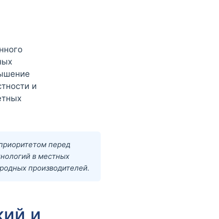
нного
ных
вышение
стности и
етных
приоритетом перед
хнологий в местных
ародных производителей.
ий и