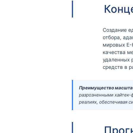
Конц
Создание е
отбора, ад
мировых E-
качества м
удаленных 
средств в 
Преимущество масшта
разрозненными хайтек-
реалиях, обеспечивая с
Прог