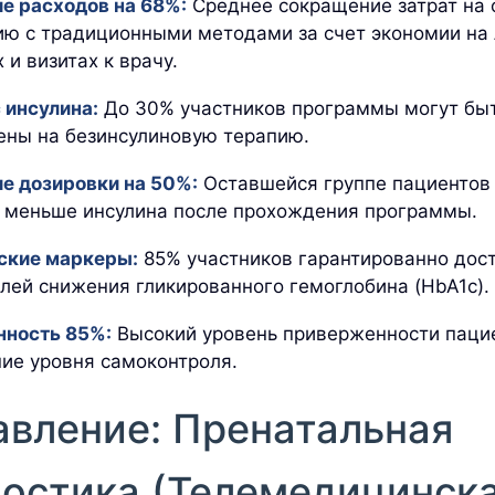
е расходов на 68%:
Среднее сокращение затрат на 
ю с традиционными методами за счет экономии на 
 и визитах к врачу.
 инсулина:
До 30% участников программы могут бы
ены на безинсулиновую терапию.
е дозировки на 50%:
Оставшейся группе пациентов 
а меньше инсулина после прохождения программы.
ские маркеры:
85% участников гарантированно дос
лей снижения гликированного гемоглобина (HbA1c).
нность 85%:
Высокий уровень приверженности пацие
ие уровня самоконтроля.
авление: Пренатальная
ностика (Телемедицинск