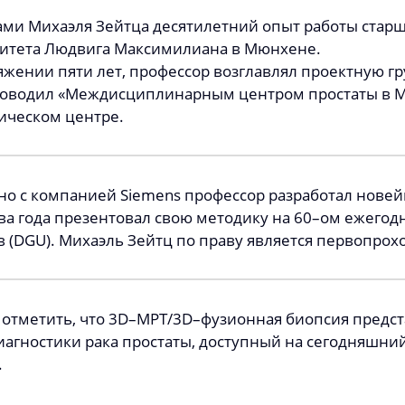
ами Михаэля Зейтца десятилетний опыт работы стар
итета Людвига Максимилиана в Мюнхене.
яжении пяти лет, профессор возглавлял проектную г
ководил «Междисциплинарным центром простаты в 
ическом центре.
но с компанией Siemens профессор разработал нове
два года презентовал свою методику на 60–ом ежего
в (DGU). Михаэль Зейтц по праву является первопрох
 отметить, что 3D–МРТ/3D–фузионная биопсия пред
иагностики рака простаты, доступный на сегодняшни
.