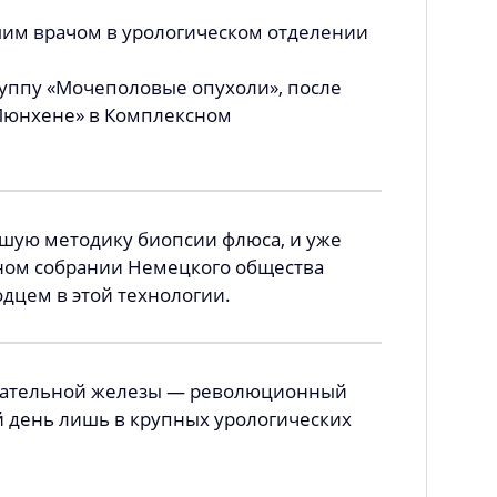
шим врачом в урологическом отделении
руппу «Мочеполовые опухоли», после
Мюнхене» в Комплексном
йшую методику биопсии флюса, и уже
дном собрании Немецкого общества
одцем в этой технологии.
стательной железы ― революционный
й день лишь в крупных урологических