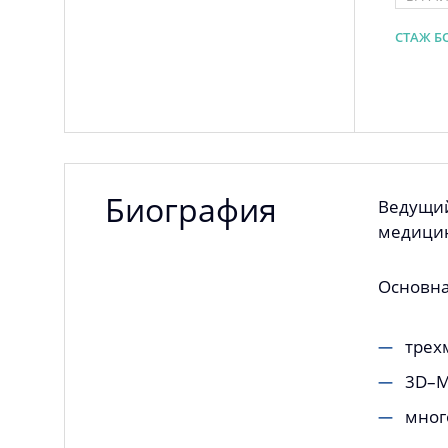
СТАЖ БО
Биография
Ведущий
медицин
Основна
трех
3D–М
мног