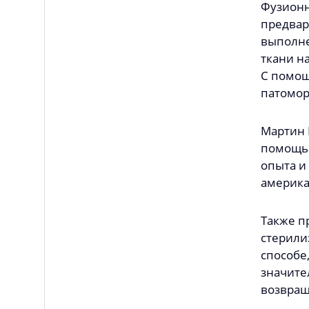
Фузионн
предвар
выполне
ткани н
С помощ
патомор
Мартин 
помощью
опыта и
америка
Также п
стерили
способе
значите
возвращ