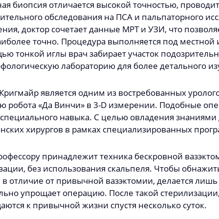
ая биопсия отличается высокой точностью, проводитс
ительного обследования на ПСА и пальпаторного ис
ния, доктор сочетает данные МРТ и УЗИ, что позволя
аиболее точно. Процедура выполняется под местной 
ью тонкой иглы врач забирает участок подозрительн
фологическую лабораторию для более детального из
Кригмайр является одним из востребованных уролого
 робота «Да Винчи» в 3-D измерении. Подобные опе
 специального навыка. С целью овладения знаниями 
нских хирургов в рамках специализированных прогр
рофессору принадлежит техника бескровной вазэктом
зации, без использования скальпеля. Чтобы обнажит
, в отличие от привычной вазэктомии, делается лишь 
льно упрощает операцию. После такой стерилизации
аются к привычной жизни спустя несколько суток.