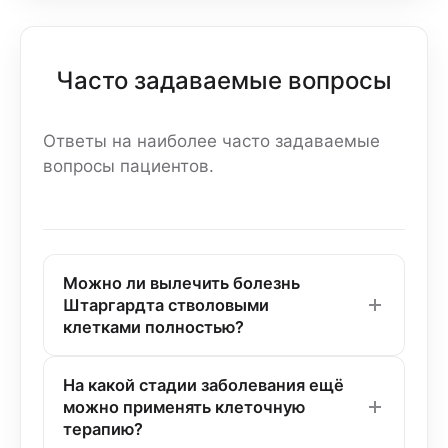
Часто задаваемые вопросы
Ответы на наиболее часто задаваемые
вопросы пациентов.
Можно ли вылечить болезнь
Штаргардта стволовыми
клетками полностью?
На сегодняшний день речь идёт не о
На какой стадии заболевания ещё
полном излечении, а о замедлении
можно применять клеточную
терапию?
прогрессирования и частичном